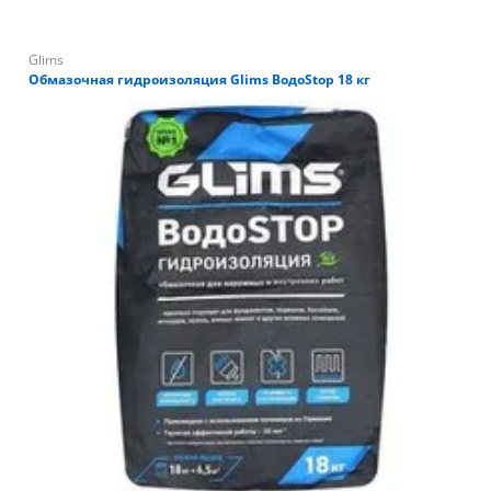
Glims
Обмазочная гидроизоляция Glims ВодоStop 18 кг