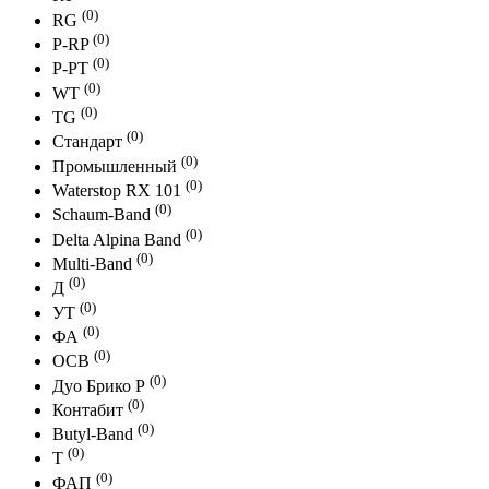
(0)
RG
(0)
P-RP
(0)
P-PT
(0)
WT
(0)
TG
(0)
Стандарт
(0)
Промышленный
(0)
Waterstop RX 101
(0)
Schaum-Band
(0)
Delta Alpina Band
(0)
Multi-Band
(0)
Д
(0)
УТ
(0)
ФА
(0)
ОСВ
(0)
Дуо Брико Р
(0)
Контабит
(0)
Butyl-Band
(0)
Т
(0)
ФАП