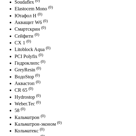
(0)
Soudaflex
(0)
Elastocem Mono
(0)
Ютафол Н
(0)
Акващит W6
(0)
Смартскрин
(0)
Сейфити
(0)
СХ 1
(0)
Litoblock Aqua
(0)
PCI Polyfix
(0)
Гидроклипс
(0)
GreyResin
(0)
ВодоStop
(0)
Аквастоп
(0)
CR 65
(0)
Hydrostop
(0)
Weber.Tec
(0)
58
(0)
Кальматрон
(0)
Кальматрон-эконом
(0)
Кольматекс
(0)