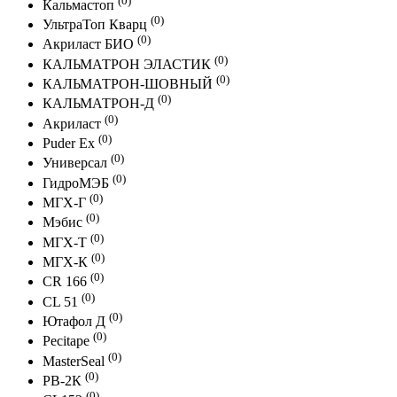
Кальмастоп
(0)
УльтраТоп Кварц
(0)
Акриласт БИО
(0)
КАЛЬМАТРОН ЭЛАСТИК
(0)
КАЛЬМАТРОН-ШОВНЫЙ
(0)
КАЛЬМАТРОН-Д
(0)
Акриласт
(0)
Puder Ex
(0)
Универсал
(0)
ГидроМЭБ
(0)
МГХ-Г
(0)
Мэбис
(0)
МГХ-Т
(0)
МГХ-К
(0)
CR 166
(0)
CL 51
(0)
Ютафол Д
(0)
Pecitape
(0)
MasterSeal
(0)
PB-2К
(0)