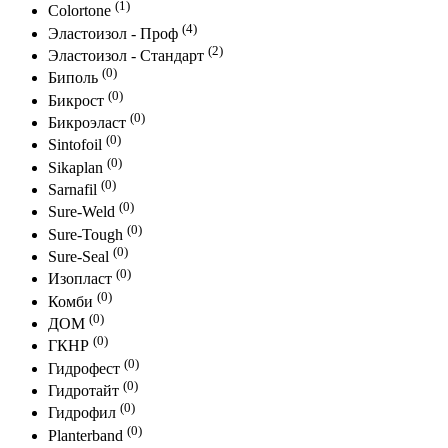
(1)
Colortone
(4)
Эластоизол - Проф
(2)
Эластоизол - Стандарт
(0)
Биполь
(0)
Бикрост
(0)
Бикроэласт
(0)
Sintofoil
(0)
Sikaplan
(0)
Sarnafil
(0)
Sure-Weld
(0)
Sure-Tough
(0)
Sure-Seal
(0)
Изопласт
(0)
Комби
(0)
ДОМ
(0)
ГКНР
(0)
Гидрофест
(0)
Гидротайт
(0)
Гидрофил
(0)
Planterband