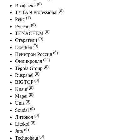
(0)
Изофлекс
(0)
TYTAN Professional
(1)
Рекс
(0)
Русеан
(0)
TENACHEM
(0)
Старатели
(0)
Doerken
(0)
Пенетрон Россия
(24)
Филикровля
(0)
Tegola Group
(0)
Ruspanel
(0)
BIGTOP
(0)
Knauf
(0)
Mapei
(0)
Unis
(0)
Soudal
(0)
Литокол
(0)
Litokol
(0)
Juta
(0)
Technohaut