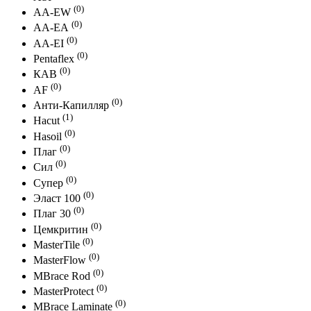
(0)
АА-EW
(0)
АА-ЕА
(0)
АА-EI
(0)
Pentaflex
(0)
КАВ
(0)
AF
(0)
Анти-Капилляр
(1)
Hacut
(0)
Hasoil
(0)
Плаг
(0)
Сил
(0)
Супер
(0)
Эласт 100
(0)
Плаг 30
(0)
Цемкритин
(0)
MasterTile
(0)
MasterFlow
(0)
MBrace Rod
(0)
MasterProtect
(0)
MBrace Laminate