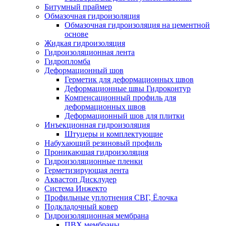
Битумный праймер
Обмазочная гидроизоляция
Обмазочная гидроизоляция на цементной
основе
Жидкая гидроизоляция
Гидроизоляционная лента
Гидропломба
Деформационный шов
Герметик для деформационных швов
Деформационные швы Гидроконтур
Компенсационный профиль для
деформационных швов
Деформационный шов для плитки
Инъекционная гидроизоляция
Штуцеры и комплектующие
Набухающий резиновый профиль
Проникающая гидроизоляция
Гидроизоляционные пленки
Герметизирующая лента
Аквастоп Дисклудер
Система Инжекто
Профильные уплотнения СВГ, Ёлочка
Подкладочный ковер
Гидроизоляционная мембрана
ПВХ мембраны