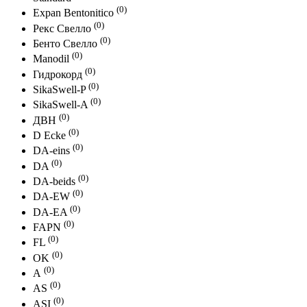
(0)
Expan Bentonitico
(0)
Рекс Свелло
(0)
Бенто Свелло
(0)
Manodil
(0)
Гидрокорд
(0)
SikaSwell-P
(0)
SikaSwell-A
(0)
ДВН
(0)
D Ecke
(0)
DA-eins
(0)
DA
(0)
DA-beids
(0)
DА-EW
(0)
DА-ЕA
(0)
FAPN
(0)
FL
(0)
OK
(0)
А
(0)
AS
(0)
ASI