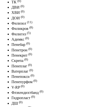
(0)
ТК
(0)
ДВИ
(0)
ХВИ
(0)
ДОИ
(11)
Филизол
(8)
Филикров
(5)
Филигиз
(0)
Адимкс
(0)
Пенебар
(0)
Пенетрон
(0)
Пенекрит
(0)
Скрепа
(0)
Пенеплаг
(0)
Ватерплаг
(0)
Пенепокси
(0)
Пенепурфом
(0)
V-RP
(0)
Флэхендихтбанд
(0)
Гидропласт
(0)
ДШ