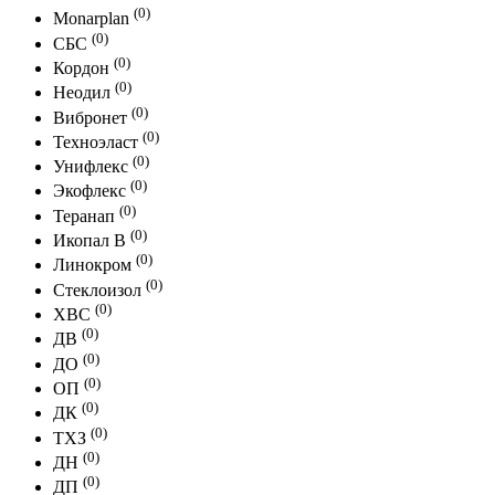
(0)
Monarplan
(0)
СБС
(0)
Кордон
(0)
Неодил
(0)
Вибронет
(0)
Техноэласт
(0)
Унифлекс
(0)
Экофлекс
(0)
Теранап
(0)
Икопал В
(0)
Линокром
(0)
Стеклоизол
(0)
ХВС
(0)
ДВ
(0)
ДО
(0)
ОП
(0)
ДК
(0)
ТХЗ
(0)
ДН
(0)
ДП