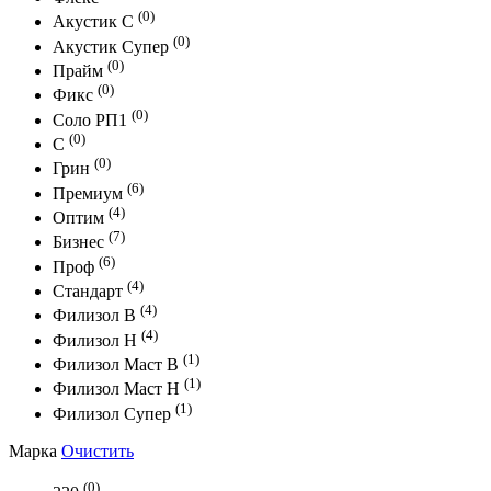
(0)
Акустик С
(0)
Акустик Супер
(0)
Прайм
(0)
Фикс
(0)
Соло РП1
(0)
С
(0)
Грин
(6)
Премиум
(4)
Оптим
(7)
Бизнес
(6)
Проф
(4)
Стандарт
(4)
Филизол В
(4)
Филизол Н
(1)
Филизол Маст В
(1)
Филизол Маст Н
(1)
Филизол Супер
Марка
Очистить
(0)