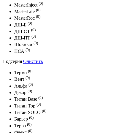
(0)
MasterInject
(0)
MasterLife
(0)
MasterRoc
(0)
ДШ-Б
(0)
ДШ-СТ
(0)
ДШ-ПТ
(0)
Шовный
(0)
ПСА
Подсерия
Очистить
(0)
Термо
(0)
Вент
(0)
Альфа
(0)
Декор
(0)
Титан Base
(0)
Титан Top
(0)
Титан SOLO
(0)
Барьер
(0)
Терра
(0)
Флекс