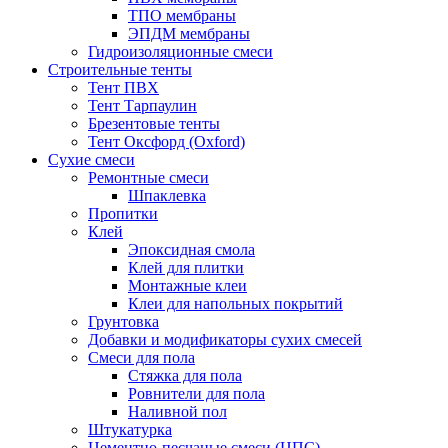
ТПО мембраны
ЭПДМ мембраны
Гидроизоляционные смеси
Строительные тенты
Тент ПВХ
Тент Тарпаулин
Брезентовые тенты
Тент Оксфорд (Oxford)
Сухие смеси
Ремонтные смеси
Шпаклевка
Пропитки
Клей
Эпоксидная смола
Клей для плитки
Монтажные клеи
Клеи для напольных покрытий
Грунтовка
Добавки и модификаторы сухих смесей
Смеси для пола
Стяжка для пола
Ровнители для пола
Наливной пол
Штукатурка
Цементно-песчаные смеси (ЦПС)