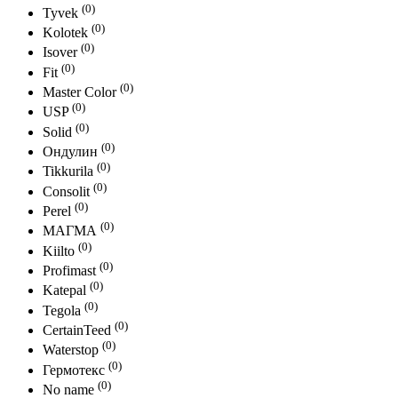
(0)
Tyvek
(0)
Kolotek
(0)
Isover
(0)
Fit
(0)
Master Color
(0)
USP
(0)
Solid
(0)
Ондулин
(0)
Tikkurila
(0)
Consolit
(0)
Perel
(0)
МАГМА
(0)
Kiilto
(0)
Profimast
(0)
Katepal
(0)
Tegola
(0)
CertainTeed
(0)
Waterstop
(0)
Гермотекс
(0)
No name