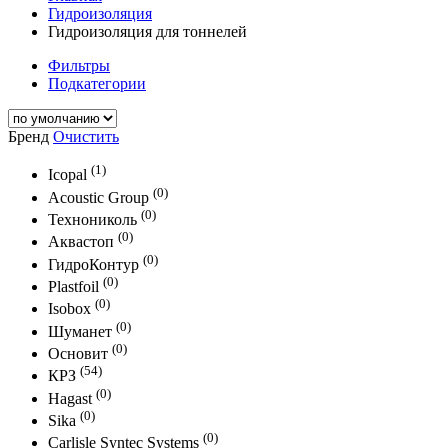
Гидроизоляция
Гидроизоляция для тоннелей
Фильтры
Подкатегории
Бренд
Очистить
(1)
Icopal
(0)
Acoustic Group
(0)
Технониколь
(0)
Аквастоп
(0)
ГидроКонтур
(0)
Plastfoil
(0)
Isobox
(0)
Шуманет
(0)
Основит
(54)
КРЗ
(0)
Hagast
(0)
Sika
(0)
Carlisle Syntec Systems