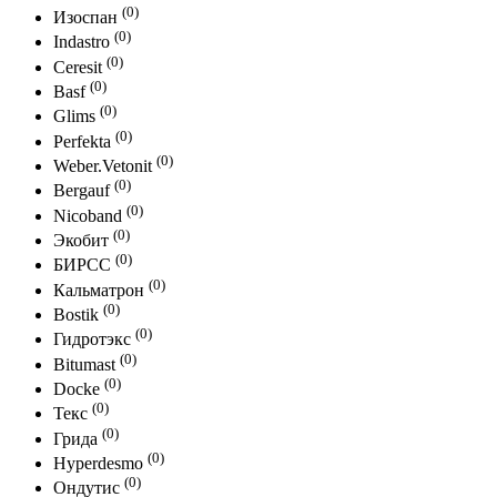
(0)
Изоспан
(0)
Indastro
(0)
Ceresit
(0)
Basf
(0)
Glims
(0)
Perfekta
(0)
Weber.Vetonit
(0)
Bergauf
(0)
Nicoband
(0)
Экобит
(0)
БИРСС
(0)
Кальматрон
(0)
Bostik
(0)
Гидротэкс
(0)
Bitumast
(0)
Docke
(0)
Текс
(0)
Грида
(0)
Hyperdesmo
(0)
Ондутис