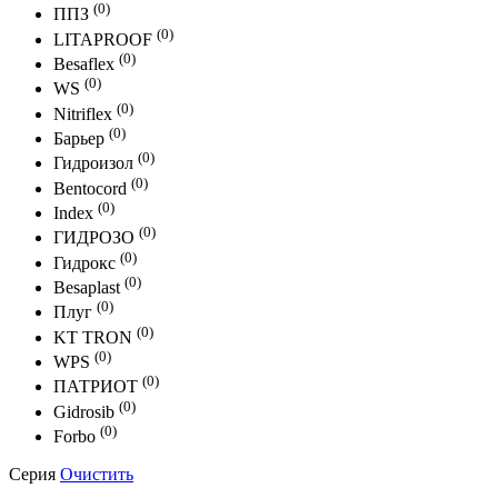
(0)
ППЗ
(0)
LITAPROOF
(0)
Besaflex
(0)
WS
(0)
Nitriflex
(0)
Барьер
(0)
Гидроизол
(0)
Bentocord
(0)
Index
(0)
ГИДРОЗО
(0)
Гидрокс
(0)
Besaplast
(0)
Плуг
(0)
KT TRON
(0)
WPS
(0)
ПАТРИОТ
(0)
Gidrosib
(0)
Forbo
Серия
Очистить