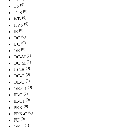
(0)
TS
(0)
TTS
(0)
WB
(0)
HVS
(0)
IE
(0)
OC
(0)
UC
(0)
ОE
(0)
ОС-M
(0)
OC-М
(0)
UC-R
(0)
OC-С
(0)
OE-С
(0)
OE-С1
(0)
IE-С
(0)
IE-С1
(0)
PRK
(0)
PRK-C
(0)
PU
(0)
OE-u