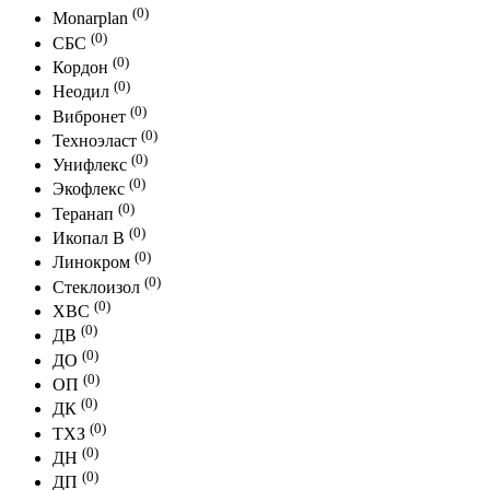
(0)
Monarplan
(0)
СБС
(0)
Кордон
(0)
Неодил
(0)
Вибронет
(0)
Техноэласт
(0)
Унифлекс
(0)
Экофлекс
(0)
Теранап
(0)
Икопал В
(0)
Линокром
(0)
Стеклоизол
(0)
ХВС
(0)
ДВ
(0)
ДО
(0)
ОП
(0)
ДК
(0)
ТХЗ
(0)
ДН
(0)
ДП