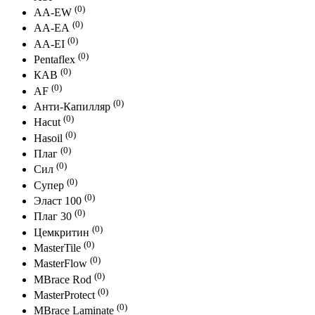
(0)
АА-EW
(0)
АА-ЕА
(0)
АА-EI
(0)
Pentaflex
(0)
КАВ
(0)
AF
(0)
Анти-Капилляр
(0)
Hacut
(0)
Hasoil
(0)
Плаг
(0)
Сил
(0)
Супер
(0)
Эласт 100
(0)
Плаг 30
(0)
Цемкритин
(0)
MasterTile
(0)
MasterFlow
(0)
MBrace Rod
(0)
MasterProtect
(0)
MBrace Laminate