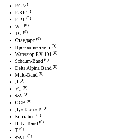
(0)
RG
(0)
P-RP
(0)
P-PT
(0)
WT
(0)
TG
(0)
Стандарт
(0)
Промышленный
(0)
Waterstop RX 101
(0)
Schaum-Band
(0)
Delta Alpina Band
(0)
Multi-Band
(0)
Д
(0)
УТ
(0)
ФА
(0)
ОСВ
(0)
Дуо Брико Р
(0)
Контабит
(0)
Butyl-Band
(0)
Т
(0)
ФАП