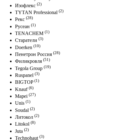
(2)
Изофлекс
(2)
TYTAN Professional
(28)
Рекс
(1)
Русеан
(1)
TENACHEM
(3)
Старатели
(10)
Doerken
(28)
Пенетрон Россия
(51)
Филикровля
(19)
Tegola Group
(3)
Ruspanel
(1)
BIGTOP
(6)
Knauf
(27)
Mapei
(1)
Unis
(2)
Soudal
(2)
Литокол
(8)
Litokol
(2)
Juta
(3)
Technohaut