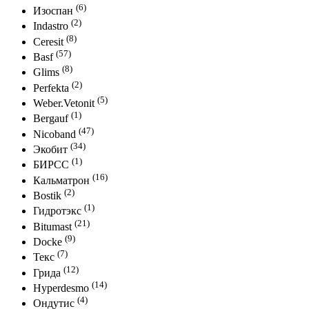
(6)
Изоспан
(2)
Indastro
(8)
Ceresit
(57)
Basf
(8)
Glims
(2)
Perfekta
(5)
Weber.Vetonit
(1)
Bergauf
(47)
Nicoband
(34)
Экобит
(1)
БИРСС
(16)
Кальматрон
(2)
Bostik
(1)
Гидротэкс
(21)
Bitumast
(9)
Docke
(7)
Текс
(12)
Грида
(14)
Hyperdesmo
(4)
Ондутис