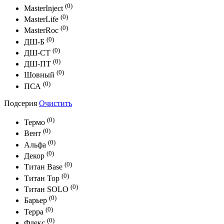
(0)
MasterInject
(0)
MasterLife
(0)
MasterRoc
(0)
ДШ-Б
(0)
ДШ-СТ
(0)
ДШ-ПТ
(0)
Шовный
(0)
ПСА
Подсерия
Очистить
(0)
Термо
(0)
Вент
(0)
Альфа
(0)
Декор
(0)
Титан Base
(0)
Титан Top
(0)
Титан SOLO
(0)
Барьер
(0)
Терра
(0)
Флекс