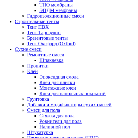
ТПО мембраны
ЭПДМ мембраны
Гидроизоляционные смеси
Строительные тенты
Тент ПВХ
Тент Тарпаулин
Брезентовые тенты
Тент Оксфорд (Oxford)
Сухие смеси
Ремонтные смеси
Шпаклевка
Пропитки
Клей
Эпоксидная смола
Клей для плитки
Монтажные клеи
Клеи для напольных покрытий
Грунтовка
Добавки и модификаторы сухих смесей
Смеси для пола
Стяжка для пола
Ровнители для пола
Наливной пол
Штукатурка
Цементно-песчаные смеси (ЦПС)