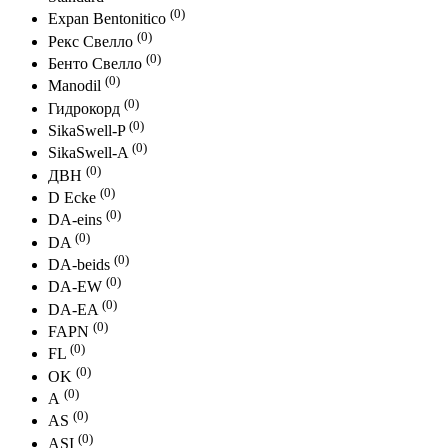
(0)
Expan Bentonitico
(0)
Рекс Свелло
(0)
Бенто Свелло
(0)
Manodil
(0)
Гидрокорд
(0)
SikaSwell-P
(0)
SikaSwell-A
(0)
ДВН
(0)
D Ecke
(0)
DA-eins
(0)
DA
(0)
DA-beids
(0)
DА-EW
(0)
DА-ЕA
(0)
FAPN
(0)
FL
(0)
OK
(0)
А
(0)
AS
(0)
ASI