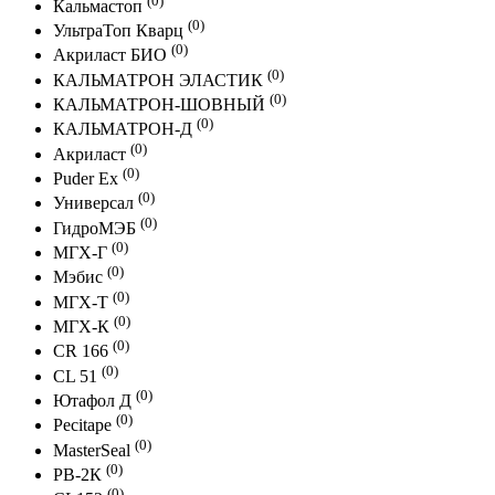
Кальмастоп
(0)
УльтраТоп Кварц
(0)
Акриласт БИО
(0)
КАЛЬМАТРОН ЭЛАСТИК
(0)
КАЛЬМАТРОН-ШОВНЫЙ
(0)
КАЛЬМАТРОН-Д
(0)
Акриласт
(0)
Puder Ex
(0)
Универсал
(0)
ГидроМЭБ
(0)
МГХ-Г
(0)
Мэбис
(0)
МГХ-Т
(0)
МГХ-К
(0)
CR 166
(0)
CL 51
(0)
Ютафол Д
(0)
Pecitape
(0)
MasterSeal
(0)
PB-2К
(0)