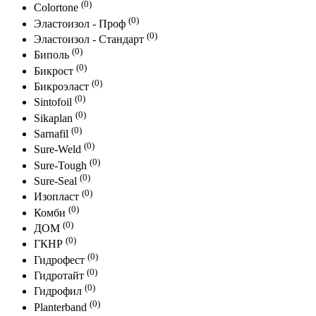
(0)
Colortone
(0)
Эластоизол - Проф
(0)
Эластоизол - Стандарт
(0)
Биполь
(0)
Бикрост
(0)
Бикроэласт
(0)
Sintofoil
(0)
Sikaplan
(0)
Sarnafil
(0)
Sure-Weld
(0)
Sure-Tough
(0)
Sure-Seal
(0)
Изопласт
(0)
Комби
(0)
ДОМ
(0)
ГКНР
(0)
Гидрофест
(0)
Гидротайт
(0)
Гидрофил
(0)
Planterband