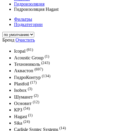
Гидроизоляция
Гидроизоляция Hagast
Фильтры
Подкатегории
Бренд
Очистить
(61)
Icopal
(1)
Acoustic Group
(243)
Технониколь
(697)
Аквастоп
(134)
ГидроКонтур
(17)
Plastfoil
(3)
Isobox
(2)
Шуманет
(12)
Основит
(54)
КРЗ
(1)
Hagast
(24)
Sika
(14)
Carlisle Syntec Systems