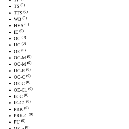
(0)
TS
(0)
TTS
(0)
WB
(0)
HVS
(0)
IE
(0)
OC
(0)
UC
(0)
ОE
(0)
ОС-M
(0)
OC-М
(0)
UC-R
(0)
OC-С
(0)
OE-С
(0)
OE-С1
(0)
IE-С
(0)
IE-С1
(0)
PRK
(0)
PRK-C
(0)
PU
(0)
OE-u