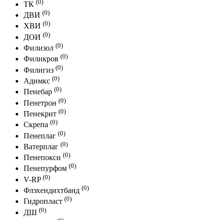
(0)
ТК
(0)
ДВИ
(0)
ХВИ
(0)
ДОИ
(0)
Филизол
(0)
Филикров
(0)
Филигиз
(0)
Адимкс
(0)
Пенебар
(0)
Пенетрон
(0)
Пенекрит
(0)
Скрепа
(0)
Пенеплаг
(0)
Ватерплаг
(0)
Пенепокси
(0)
Пенепурфом
(0)
V-RP
(0)
Флэхендихтбанд
(0)
Гидропласт
(0)
ДШ