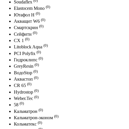
(0)
Soudaflex
(0)
Elastocem Mono
(0)
Ютафол Н
(0)
Акващит W6
(0)
Смартскрин
(0)
Сейфити
(0)
СХ 1
(0)
Litoblock Aqua
(0)
PCI Polyfix
(0)
Гидроклипс
(0)
GreyResin
(0)
ВодоStop
(0)
Аквастоп
(0)
CR 65
(0)
Hydrostop
(0)
Weber.Tec
(0)
58
(0)
Кальматрон
(0)
Кальматрон-эконом
(0)
Кольматекс
(0)