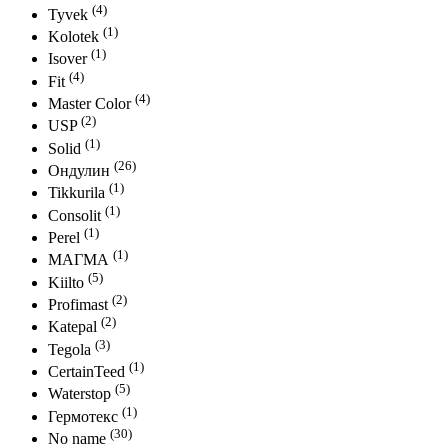
(4)
Tyvek
(1)
Kolotek
(1)
Isover
(4)
Fit
(4)
Master Color
(2)
USP
(1)
Solid
(26)
Ондулин
(1)
Tikkurila
(1)
Consolit
(1)
Perel
(1)
МАГМА
(5)
Kiilto
(2)
Profimast
(2)
Katepal
(3)
Tegola
(1)
CertainTeed
(5)
Waterstop
(1)
Гермотекс
(30)
No name