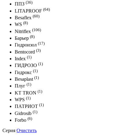
(36)
ППЗ
(64)
LITAPROOF
(60)
Besaflex
(8)
WS
(106)
Nitriflex
(8)
Барьер
(17)
Гидроизол
(3)
Bentocord
(1)
Index
(1)
ГИДРОЗО
(1)
Гидрокс
(1)
Besaplast
(1)
Плуг
(1)
KT TRON
(1)
WPS
(1)
ПАТРИОТ
(1)
Gidrosib
(6)
Forbo
Серия
Очистить