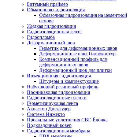
Битумный праймер
Обмазочная гидроизоляция
Обмазочная гидроизоляция на цементной
основе
Жидкая гидроизоляция
Гидроизоляционная лента
Гидропломба
Деформационный шов
Герметик для деформационных швов
Деформационные швы Гидроконтур
Компенсационный профиль для
деформационных швов
Деформационный шов для плитки
Инъекционная гидроизоляция
Штуцеры и комплектующие
Набухающий резиновый профиль
Проникающая гидроизоляция
Гидроизоляционные пленки
Герметизирующая лента
Аквастоп Дисклудер
Система Инжекто
Профильные уплотнения СВГ, Ёлочка
Подкладочный ковер
Гидроизоляционная мембрана
ПВХ мембраны