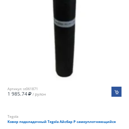
Артикул: st061871
1 985.74
/ рулон
Tegola
Ковер подкладочный Tegola Айсбар Р самоуплотняющийся